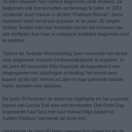
20 toen vrouwen hun vrijheid begonnen uit te drukken. Ze
begonnen ook hun korsetten achterwege te laten. In 1931
schitterde Jean Harlow in de film “Platinum Blonde”. Deze
haarkleur werd vanaf dan populair. In de jaren 30 zorgde
Shirley Temple met haar krulletjes ervoor dat vrouwen van
alle leeftijden hun haar in compacte krulletjes begonnen vast
te spelden.
Tijdens de Tweede Wereldoorlog, toen vrouwelijk het ideaal
was, begonnen vrouwen Hollywoodkapsels te kopiëren. In
de jaren 40 lanceerde Rita Hayworth de kapseltrend van
vingergolven met zijdelingse scheiding: het meest sexy
kapsel uit die tijd. Veronica Lake en haar golvende blonde
haren stonden voor glamour.
De jaren 50 brachten de trend van highlights en het vuurrode
kapsel van Lucille Ball was een trendsetter. Ook Doris Day
inspireerde haar fans met haar helmachtige kapsel en
Audrey Hepburn lanceerde de korte snit.
Gedurende de jaren 60 lieten mensen hun haren los en de