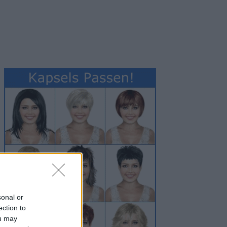
sonal or
ection to
ou may