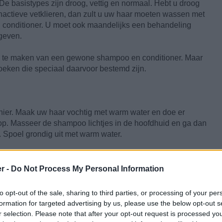
De basistypes zijn droog, vettig en normaal. Hebt u droog
inactieve vetklieren, dan zult u uw haar moeten wassen met
conditioner. U moet ook maandelijks een behandeling
 geven.
ik te maken van een gewone shampoo en conditioner. Maar
zoeken die speciaal daarvoor bestemd zijn.
nier. Maak uw haar vochtig met warm water en doe er
p. Masseer de shampoo lichtjes in de hoofdhuid en ga dan
. Spoel grondig uit met warm water.
elheid conditioner op het haar doen. Laat die er enkele
 dit keer met koud water om de haarschubben te helpen
r -
Do Not Process My Personal Information
e handdoek. Vermijd krachtig wrijven omdat het haar op die
bbenlaag) kan beschadigd raken. Vermijd ook het dagelijks
to opt-out of the sale, sharing to third parties, or processing of your per
haar essentiële oliën die het nodig heeft om er prachtig en
formation for targeted advertising by us, please use the below opt-out s
r selection. Please note that after your opt-out request is processed y