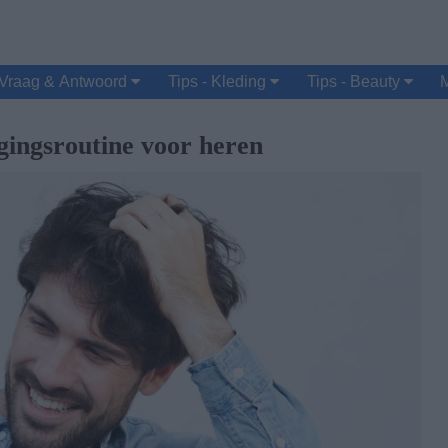
Vraag & Antwoord
Tips - Kleding
Tips - Beauty
ingsroutine voor heren