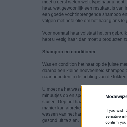
moet u eerst weten welk type haar u hebt. 
haar, wat gewoonlijk een resultaat is van 
een goede vochtinbrengende shampoo en 
volgen met hete olie om het haar glans te
Voor normaal haar volstaat het om gebru
hebt u vettig haar, dan moet u producten 
Shampoo en conditioner
Was en condition het haar op de juiste ma
daarna een kleine hoeveelheid shampoo o
naar beneden in de richting van de lokken
U moet na het wassen ook een kleine hoeve
minuutjes op en spoel daarna grondig uit,
Modewijze
sluiten. Dep het haar droog met een zacht
manier kan afbreken en de cuticula (schu
If you wish 
wassen van het haar, want zo verliest het 
sensitive in
gezond uit te zien.
confirm you