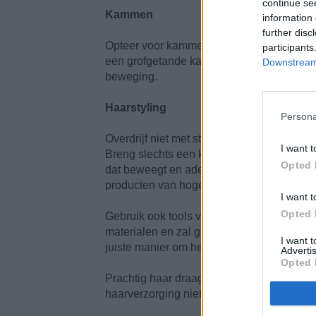
continue se
Kammen
information 
further disc
Opteer voor kammen in plaats van borstel
participants
een grofgetande kam om uw haar te kamme
Downstream 
beweging.
Haarstyling
Persona
Overdrijf niet met stylingproducten. Sprin
I want t
Breng slechts een kleine hoeveelheid aan 
Opted 
dat beweegt en ademt in plaats van een ka
producten van hoge kwaliteit die mild geno
I want t
Opted 
Gebruik ook tools van hoge kwaliteit. De be
materialen en zal geen haarbreuk of ande
I want 
juiste manier om het efficiënt te houden.
Advertis
Opted 
Prachtig haar draagt bij tot een mooi fys
haarverzorging niet enkel iets voor vrou