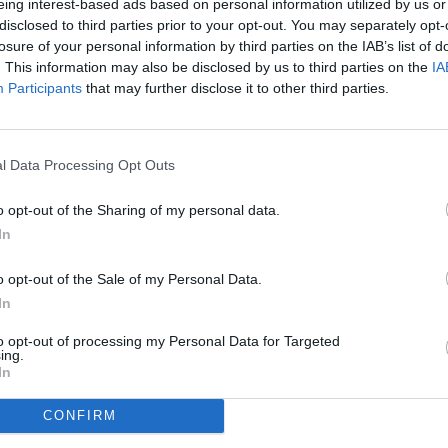
eing interest-based ads based on personal information utilized by us or
disclosed to third parties prior to your opt-out. You may separately opt-
losure of your personal information by third parties on the IAB’s list of
en. Kammen minimaliseert beschadiging en klitten. Gebruik
. This information may also be disclosed by us to third parties on the
IA
n en ga van wortels tot haarpunten in een neerwaartse
Participants
that may further disclose it to other third parties.
l Data Processing Opt Outs
g spaarzaam om met haarlak, gel, mousse of stylingsticks.
o opt-out of the Sharing of my personal data.
op het haar. Het is steeds beter om een kapsel te hebben
In
psel dat netjes vastzit aan uw hoofdhuid. Gebruik enkel
eg zijn.
o opt-out of the Sale of my Personal Data.
In
tere stijltang bijvoorbeeld is gemaakt van kwaliteitsvolle
re beschadiging veroorzaken. Gebruik de tools wel op de
to opt-out of processing my Personal Data for Targeted
ing.
In
iek voorkomen en een hoog zelfvertrouwen. Daardoor net is de
wen, maar zeker ook voor mannen.
CONFIRM