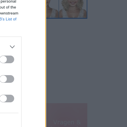
 personal
out of the
 downstream
B’s List of