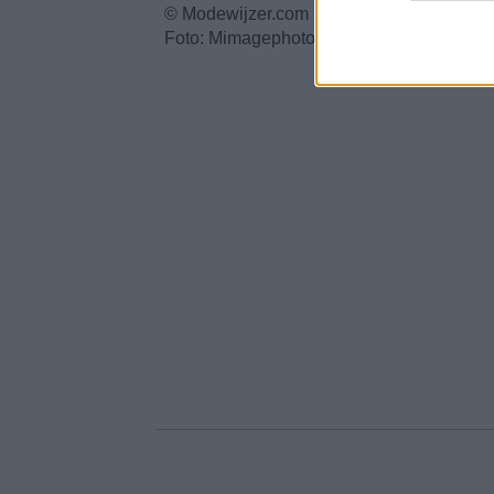
© Modewijzer.com
Foto: Mimagephotography/Shutterstock